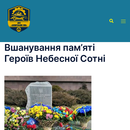
Перейти
до
вмісту
Пошук
Пер
ме
Вшанування пам’яті
Героїв Небесної Сотні