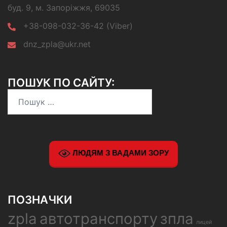
буд. 9, м. Запоріжжя, 69035
+38-098-032-36-42 (Viber)
dnz_zpla@ukr.net
ПОШУК ПО САЙТУ:
Пошук:
ЛЮДЯМ З ВАДАМИ ЗОРУ
ПОЗНАЧКИ
zpla
автотранспорту
зпла
лицей