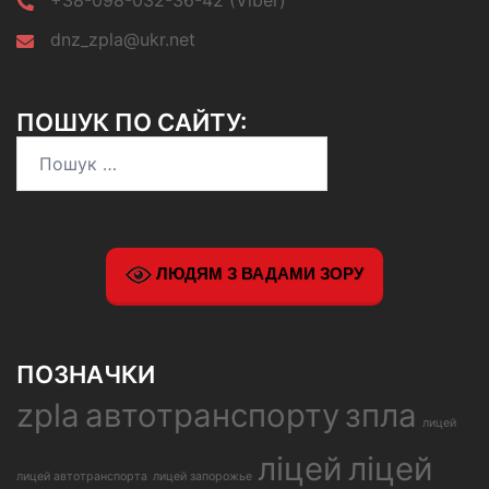
+38-098-032-36-42 (Viber)
dnz_zpla@ukr.net
ПОШУК ПО САЙТУ:
Пошук:
ЛЮДЯМ З ВАДАМИ ЗОРУ
ПОЗНАЧКИ
zpla
автотранспорту
зпла
лицей
ліцей
ліцей
лицей автотранспорта
лицей запорожье