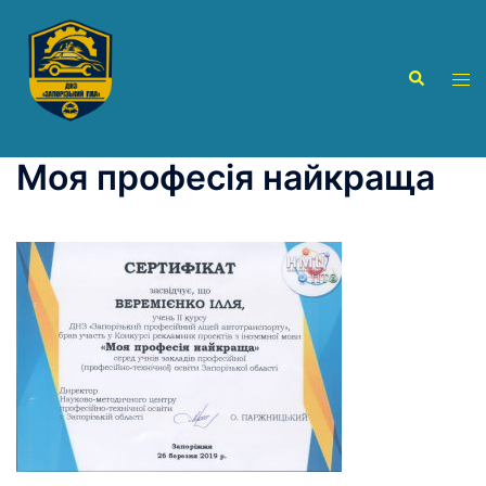
Перейти
до
вмісту
Пошук
Пер
ме
Моя професія найкраща