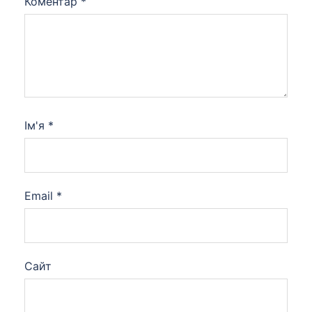
Коментар
*
Ім'я
*
Email
*
Сайт