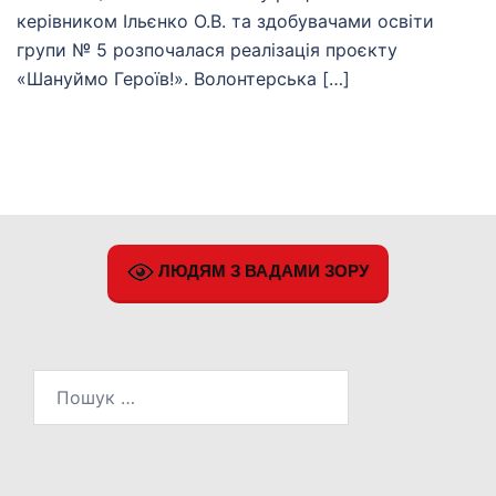
керівником Ільєнко О.В. та здобувачами освіти
групи № 5 розпочалася реалізація проєкту
«Шануймо Героїв!». Волонтерська […]
ЛЮДЯМ З ВАДАМИ ЗОРУ
Пошук: