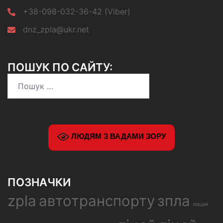
+38-098-032-36-42 (Viber)
dnz_zpla@ukr.net
ПОШУК ПО САЙТУ:
Пошук:
ЛЮДЯМ З ВАДАМИ ЗОРУ
ПОЗНАЧКИ
zpla
автотранспорту
зпла
лицей