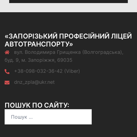
«ЗАПОРІЗЬКИЙ ПРОФЕСІЙНИЙ ЛІЦЕЙ
АВТОТРАНСПОРТУ»
вул. Володимира Грищенка (Волгоградська),
буд. 9, м. Запоріжжя, 69035
+38-098-032-36-42 (Viber)
dnz_zpla@ukr.net
ПОШУК ПО САЙТУ:
Пошук: