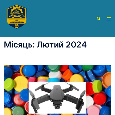
Перейти
до
вмісту
Пошук
Пер
ме
Місяць:
Лютий 2024