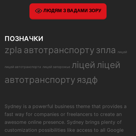
ЛЮДЯМ З ВАДАМИ ЗОРУ
ПОЗНАЧКИ
zpla
автотранспорту
зпла
лицей
ліцей
ліцей
лицей автотранспорта
лицей запорожье
автотранспорту
яздф
Sydney is a powerful business theme that provides a
fast way for companies or freelancers to create an
awesome online presence. Sydney brings plenty of
customization possibilities like access to all Google