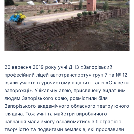
20 вересня 2019 року учні ДНЗ «Запорізький
професійний ліцей автотранспорту» груп 7 та № 12
взяли участь в урочистому відкритті алеї «Славетні
запорожці». Унікальну алею, присвячену видатним
людям Запорізького краю, розмістили біля
Запорізького академічного обласного театру юного
глядача. Тож учні та майстри виробничого
навчання мали змогу ознайомитись з біографією,
творчістю та подвигами земляків, які прославили