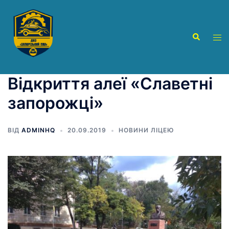
Перейти
до
вмісту
Пошук
Пер
ме
Відкриття алеї «Славетні
запорожці»
ВІД
ADMINHQ
20.09.2019
НОВИНИ ЛІЦЕЮ