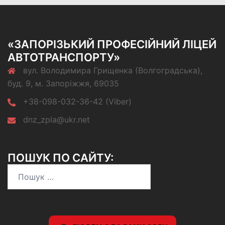
«ЗАПОРІЗЬКИЙ ПРОФЕСІЙНИЙ ЛІЦЕЙ
АВТОТРАНСПОРТУ»
вул. Володимира Грищенка (Волгоградська),
буд. 9, м. Запоріжжя, 69035
+38-098-032-36-42 (Viber)
dnz_zpla@ukr.net
ПОШУК ПО САЙТУ:
Пошук: