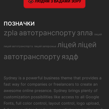
ЛЮДЯМ З ВАДАМИ ЗОРУ
ПОЗНАЧКИ
zpla
автотранспорту
зпла
лицей
ліцей
ліцей
лицей автотранспорта
лицей запорожье
автотранспорту
яздф
Sydney is a powerful business theme that provides a
fast way for companies or freelancers to create an
awesome online presence. Sydney brings plenty of
customization possibilities like access to all Google
Fonts, full color control, layout control, logo upload,