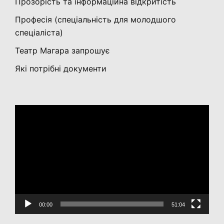
Прозорість та інформаційна відкритість
Професія (спеціальність для молодшого
спеціаліста)
Театр Магара запрошує
Які потрібні документи
Відеопрогравач
00:00
51:04