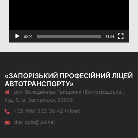
00:00
51:04
«ЗАПОРІЗЬКИЙ ПРОФЕСІЙНИЙ ЛІЦЕЙ
АВТОТРАНСПОРТУ»
вул. Володимира Грищенка (Волгоградська),
буд. 9, м. Запоріжжя, 69035
+38-098-032-36-42 (Viber)
dnz_zpla@ukr.net