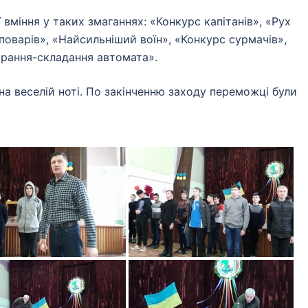
іння у таких змаганнях: «Конкурс капітанів», «Рух
оварів», «Найсильніший воїн», «Конкурс сурмачів»,
ирання-складання автомата».
веселій ноті. По закінченню заходу переможці були