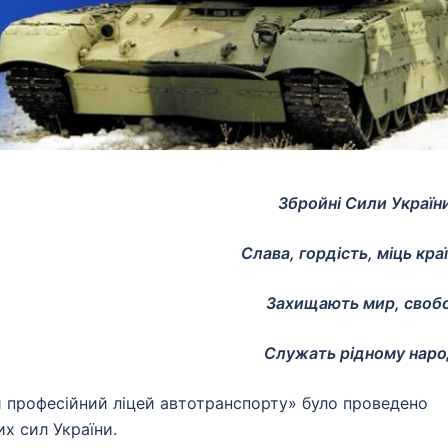
Збройні Сили Україн
Слава, гордість, міць краї
Захищають мир, своб
Служать рідному наро
 професійний ліцей автотранспорту» було проведено
х сил України.