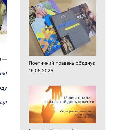
и —
Поетичний травень об’єднує
19.05.2026
ни!
оду
ду!