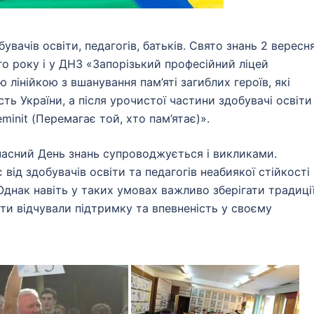
ачів освіти, педагогів, батьків. Свято знань 2 вересн
о року і у ДНЗ «Запорізький професійний ліцей
лінійкою з вшанування пам’яті загиблих героїв, які
ть України, а після урочистої частини здобувачі освіти
minit (Перемагає той, хто пам’ятає)».
сний День знань супроводжується і викликами.
ід здобувачів освіти та педагогів неабиякої стійкості 
Однак навіть у таких умовах важливо зберігати традиці
ти відчували підтримку та впевненість у своєму