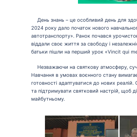
День знань – це особливий день для здобув
2024 року дало початок нового навчальног
автотранспорту». Ранок почався урочистою 
віддали своє життя за свободу і незалежніс
батьки пішли на перший урок «Vincit qui me
Незважаючи на святкову атмосферу, суча
Навчання в умовах воєнного стану вимагає в
готовності адаптуватися до нових реалій. 
та підтримувати святковий настрій, щоб ді
майбутньому.