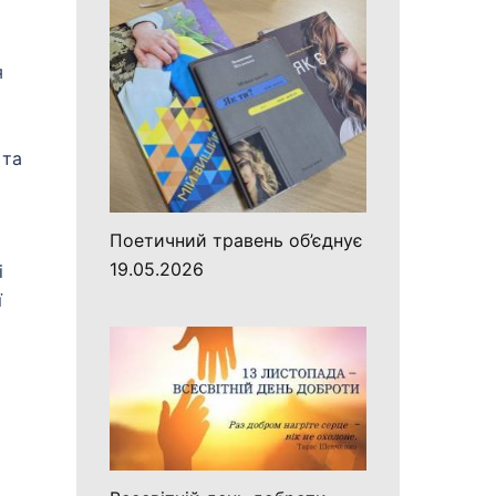
я
 та
Поетичний травень об’єднує
19.05.2026
і
ї