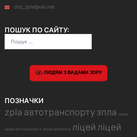
dnz_zpla@ukr.net
ПОШУК ПО САЙТУ:
Пошук:
ЛЮДЯМ З ВАДАМИ ЗОРУ
ПОЗНАЧКИ
zpla
автотранспорту
зпла
лицей
ліцей
ліцей
лицей автотранспорта
лицей запорожье