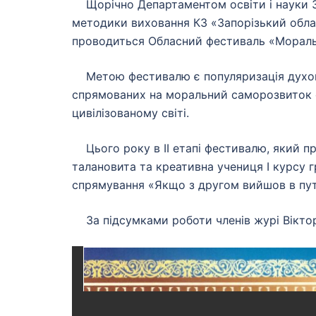
Щорічно Департаментом освіти і науки За
методики виховання КЗ «Запорізький облас
проводиться Обласний фестиваль «Мораль
Метою фестивалю є популяризація духовни
спрямованих на моральний саморозвиток ос
цивілізованому світі.
Цього року в ІІ етапі фестивалю, який пр
талановита та креативна учениця І курсу г
спрямування «Якщо з другом вийшов в пут
За підсумками роботи членів журі Вікторі