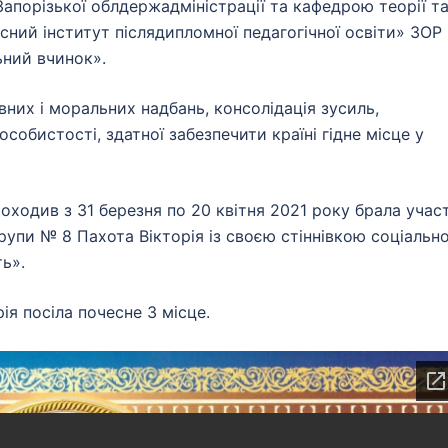
порізької облдержадміністрації та кафедрою теорії т
ний інститут післядипломної педагогічної освіти» ЗОР
ний вчинок».
х і моральних надбань, консолідація зусиль,
обистості, здатної забезпечити країні гідне місце у
оходив з 31 березня по 20 квітня 2021 року брала учас
рупи № 8 Пахота Вікторія із своєю стіннівкою соціальн
ь».
я посіла почесне 3 місце.