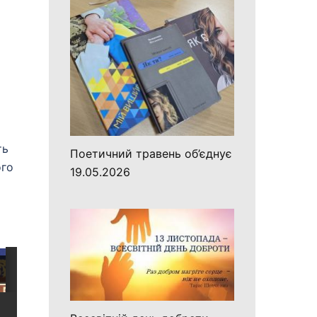
а
ть
Поетичний травень об’єднує
ого
19.05.2026