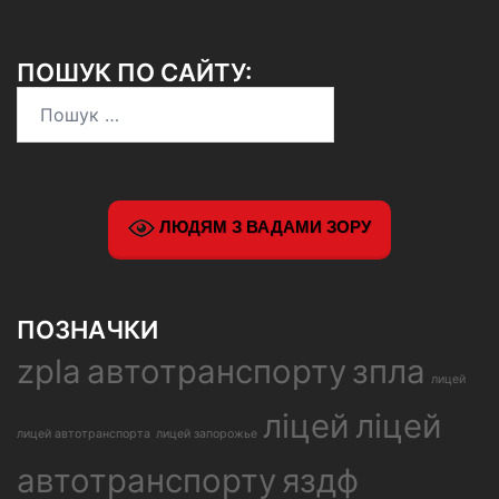
ПОШУК ПО САЙТУ:
Пошук:
ЛЮДЯМ З ВАДАМИ ЗОРУ
ПОЗНАЧКИ
zpla
автотранспорту
зпла
лицей
ліцей
ліцей
лицей автотранспорта
лицей запорожье
автотранспорту
яздф