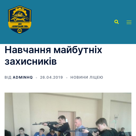
Перейти
до
вмісту
Пошук
Пер
ме
Навчання майбутніх
захисників
ВІД
ADMINHQ
26.04.2019
НОВИНИ ЛІЦЕЮ