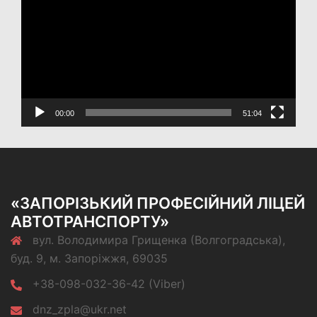
00:00
51:04
«ЗАПОРІЗЬКИЙ ПРОФЕСІЙНИЙ ЛІЦЕЙ
АВТОТРАНСПОРТУ»
вул. Володимира Грищенка (Волгоградська),
буд. 9, м. Запоріжжя, 69035
+38-098-032-36-42 (Viber)
dnz_zpla@ukr.net