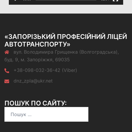
«ЗАПОРІЗЬКИЙ ПРОФЕСІЙНИЙ ЛІЦЕЙ
АВТОТРАНСПОРТУ»
вул. Володимира Грищенка (Волгоградська),
буд. 9, м. Запоріжжя, 69035
+38-098-032-36-42 (Viber)
dnz_zpla@ukr.net
ПОШУК ПО САЙТУ:
Пошук: