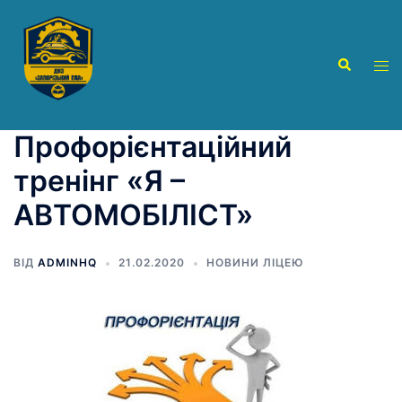
Перейти
до
вмісту
Пошук
Пер
ме
Профорієнтаційний
тренінг «Я –
АВТОМОБІЛІСТ»
ВІД
ADMINHQ
21.02.2020
НОВИНИ ЛІЦЕЮ