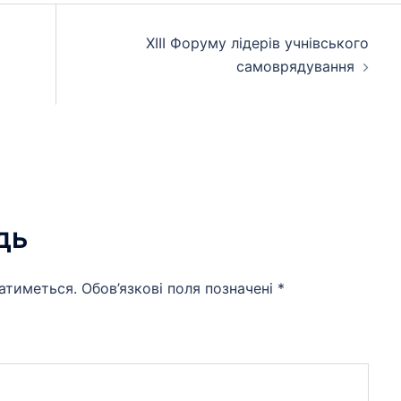
ХІІІ Форуму лідерів учнівського
самоврядування
дь
атиметься.
Обов’язкові поля позначені
*