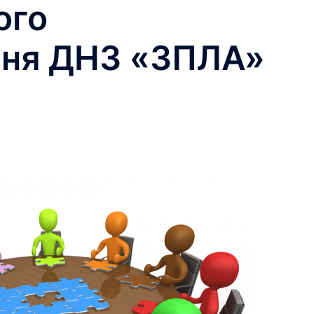
ого
ння ДНЗ «ЗПЛА»