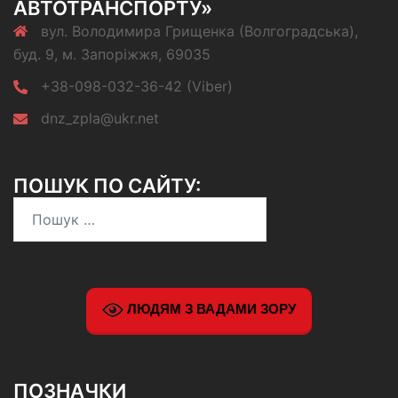
АВТОТРАНСПОРТУ»
вул. Володимира Грищенка (Волгоградська),
буд. 9, м. Запоріжжя, 69035
+38-098-032-36-42 (Viber)
dnz_zpla@ukr.net
ПОШУК ПО САЙТУ:
Пошук:
ЛЮДЯМ З ВАДАМИ ЗОРУ
ПОЗНАЧКИ