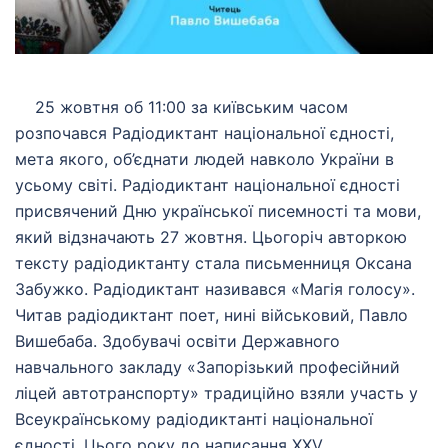
25 жовтня об 11:00 за київським часом
розпочався Радіодиктант національної єдності,
мета якого, об’єднати людей навколо України в
усьому світі. Радіодиктант національної єдності
присвячений Дню української писемності та мови,
який відзначають 27 жовтня. Цьогоріч авторкою
тексту радіодиктанту стала письменниця Оксана
Забужко. Радіодиктант називався «Магія голосу».
Читав радіодиктант поет, нині військовий, Павло
Вишебаба. Здобувачі освіти Державного
навчального закладу «Запорізький професійний
ліцей автотранспорту» традиційно взяли участь у
Всеукраїнському радіодиктанті національної
єдності. Цього року до написання ХХV