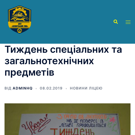
Перейти
до
вмісту
Пошук
Пер
ме
Тиждень спеціальних та
загальнотехнічних
предметів
ВІД
ADMINHQ
08.02.2019
НОВИНИ ЛІЦЕЮ