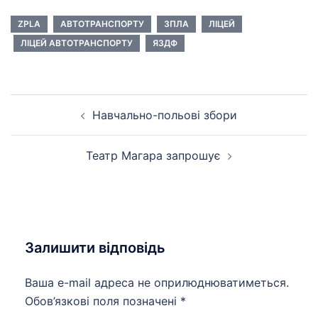
ZPLA
АВТОТРАНСПОРТУ
ЗПЛА
ЛІЦЕЙ
ЛІЦЕЙ АВТОТРАНСПОРТУ
ЯЗДФ
Навігація
Навчально-польові збори
по
запису
Театр Магара запрошує
Залишити відповідь
Ваша e-mail адреса не оприлюднюватиметься.
Обов’язкові поля позначені
*