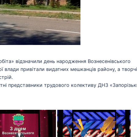
рбіта» відзначили день народження Вознесенівського
ї влади привітали видатних мешканців району, а творч
трій.
ні представники трудового колективу ДНЗ «Запорізьк