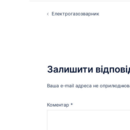
Навігація
Електрогазозварник
по
запису
Залишити відпові
Ваша e-mail адреса не оприлюднюв
Коментар
*