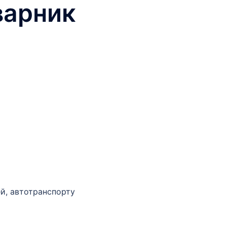
варник
цей, автотранспорту