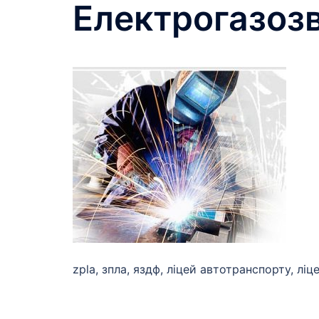
Електрогазоз
zpla, зпла, яздф, ліцей автотранспорту, лі