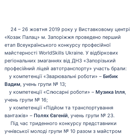
24 – 26 жовтня 2019 року у Виставковому центрі
«Козак Палац» м. Запоріжжя проведено перший
етап Всеукраїнського конкурсу професійної
майстерності WorldSkills Ukraine. У відбіркових
регіональних змаганнях від ДНЗ «Запорізький
професійний ліцей автотранспорту» участь брали:
у компетенції «Зварювальні роботи» –
Бибик
Вадим
, учень групи № 13;
у компетенції «Слюсарні роботи» –
Музика Ілля
,
учень групи № 16;
у компетенції «Підйом та транспортування
вантажів» –
Полях Євгеній
, учень групи № 23.
Під час триденного конкурсу представники
учнівської молоді групи № 10 разом з майстром