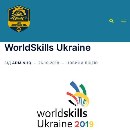
Перейти
до
вмісту
Пошук
Пер
ме
WorldSkills Ukraine
ВІД
ADMINHQ
26.10.2019
НОВИНИ ЛІЦЕЮ