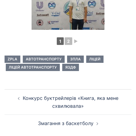
1
2
►
ZPLA
АВТОТРАНСПОРТУ
ЗПЛА
ЛІЦЕЙ
ЛІЦЕЙ АВТОТРАНСПОРТУ
ЯЗДФ
Навігація
Конкурс буктрейлерів «Книга, яка мене
по
схвилювала»
запису
Змагання з баскетболу